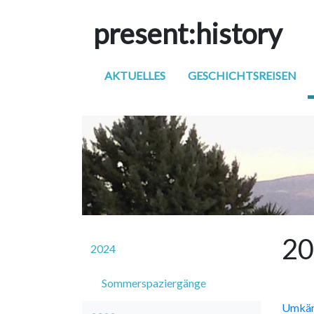
p
resent
:h
istory
AKTUELLES
GESCHICHTSREISEN
20
2024
Sommerspaziergänge
Umkäm