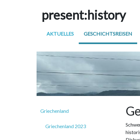
p
resent
:h
istory
AKTUELLES
GESCHICHTSREISEN
Ge
Griechenland
Schwer
Griechenland 2023
histor
Diskus